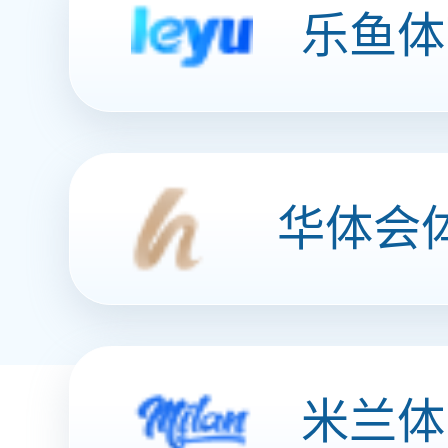
电竞频道
热门电竞赛事全覆盖，支持边看边聊功能，打造
专属电竞内容互动专区。
“完全出乎意料的好”
“设
朋友推荐的，一开始没在意，结果发
界面
现乐鱼平台比想象中更流畅，数据更
本。