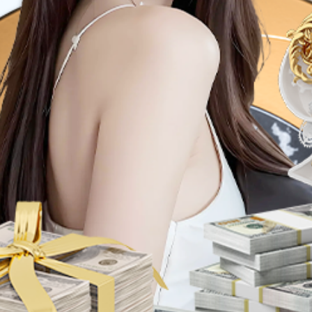
7x24小时服务
专业客服团队全年在
使用无后顾之忧。
多维安全防御模型
层面构建立体式防御体系，涵盖数据传输、账户操作与隐私保护
安全、稳定的使用体验。
数据加密层