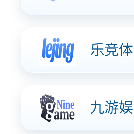
新快，还能设定提醒，功能挺全。
平台
小林 · 广州
已验证用户
乐
v6.3.0