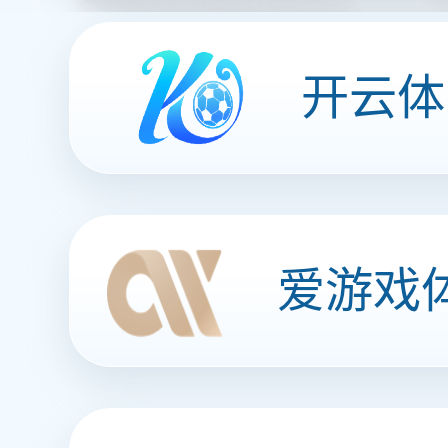
体育直播
涵盖足球、篮球、网球等项目的全球赛事直播，
高清画质、低延迟体验，适合追求流畅观赛的用
户。