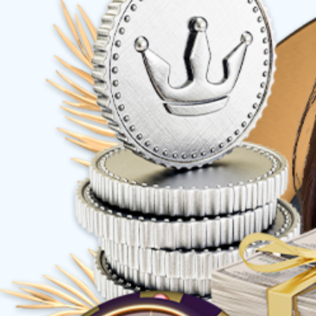
乐鱼平台从多个
身份认证层