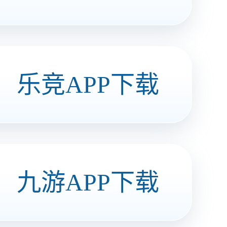
手。查分数、看直播都很方便，也不
化，日常用着
容易卡。
阿斌 ·
Leo · 成都
资深用
老用户
示
级。
v6.1.3