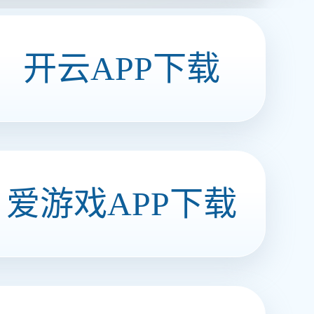
数据中心
整合历史战绩、球员状态与赛事趋势，乐鱼平台
为专业用户提供多维度分析支持。