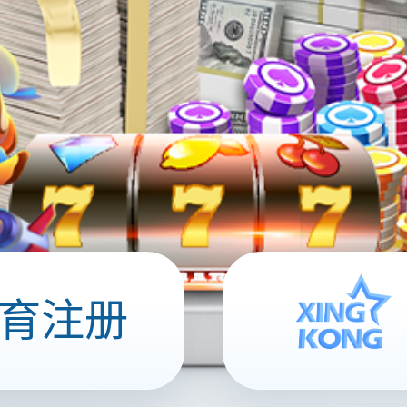
SSL加密
隔离存储
所有用户数据经乐鱼平台安全处理，并在服务器
内部分层存储隔离。
全方位赛事服务
乐鱼平台 提供覆盖多项目的专业内容，让你随时掌握第一手体育动