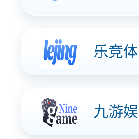
认识 乐鱼平台
乐鱼平台-乐鱼(中国)一站式服务平台 ✅eson推荐🌈「
线🔰 成立于2009年5月，注册资金6.5亿，是一家
是一家集科研、生产、销售为一体的互联网平台产品企业。
务平台只有注重产品质量，才可以走得更远，才可以赢
广大客户提供一站式平台服务和新型互联网平台产品！
support@classiccomicslibrary.com