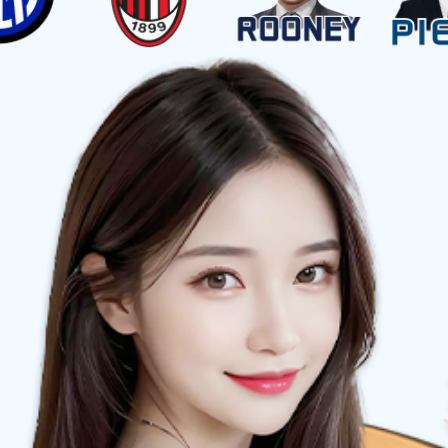
自创立之初，乐鱼平台就确立了
与观赛互动体验，打造兼具专业
台等体育内容更便捷、更智能地