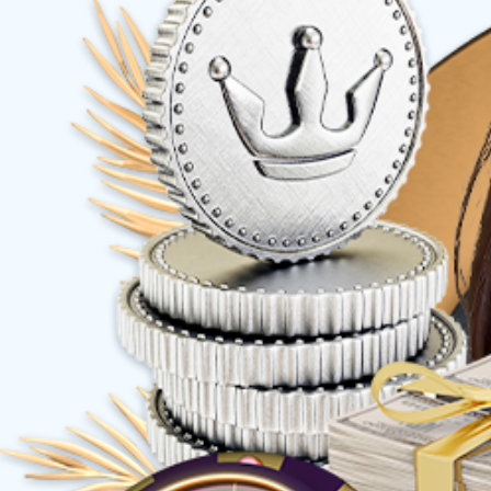
平台技术与服务能力
平台构建了一套高可用的全终端直播服务架构，集成智能
核心技术，确保不同区域用户都能流畅体验体育赛事。 同
持与数据同步，致力于打造值得信赖的观赛首选平台。